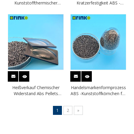
Kunststoffthermischer
Kratzerfestigkeit ABS -
Stabilität Chemischer
Pellets zur Injektion
Widerstand ABS Kunststoff
für ABS -Bleche
Heißverkauf Chemischer
Handelsmarkenformprozess
Widerstand Abs Pellets
ABS -Kunststoffkörnchen für
Bearbeitete Kfz -Teile Abs
Doppelfarbe ABS -Blatt
Kunststoff Teil
1
2
»