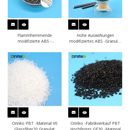
Flammhemmende
Hohe Auswirkungen
modifizierte ABS -
modifiziertes ABS -Granulat
Verbindung für elektronische
für Innenräume Automobile
Gehäuse
Orinko PBT -Material V0
Orinko -Fabrikverkauf PBT
Glassfiber20 Granulat
Hochfestes GF30 -Material