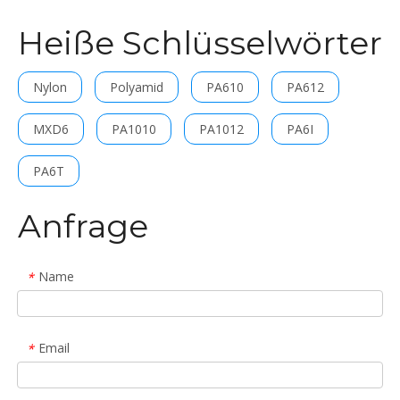
Heiße Schlüsselwörter
Nylon
Polyamid
PA610
PA612
MXD6
PA1010
PA1012
PA6I
PA6T
Anfrage
Name
*
Email
*