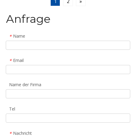
1
2
»
Energieeinsparung und Verbrauchsreduzierung sowie
eine Steigerung der Fahrzeuggeschwindigkeit
Anfrage
erreichen Geschwindigkeit, verbesserte Optik und
Komfort sowie geringere Kosten
Name
*
Email
*
Name der Firma
Tel
Nachricht
*