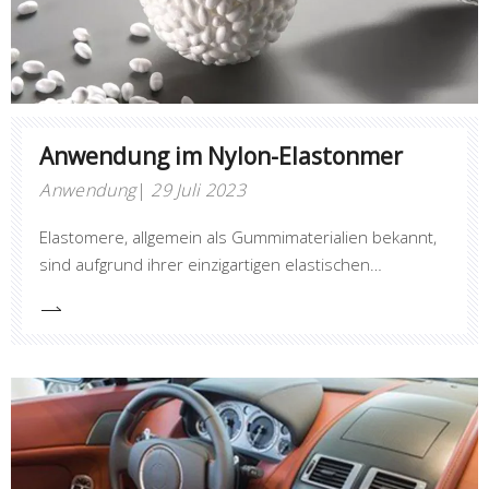
Anwendung im Nylon-Elastonmer
Anwendung
29 Juli 2023
Elastomere, allgemein als Gummimaterialien bekannt,
sind aufgrund ihrer einzigartigen elastischen
Eigenschaften und ihrer Fähigkeit, sich unter Belastung
zu verformen und bei Wegnahme der Belastung
wieder in ihre ursprüngliche Form zurückzukehren,
wesentliche Bestandteile verschiedener
Industriezweige.Eine wesentliche Verbesserung bei
Elastomermaterialien ist die Einarbeitung