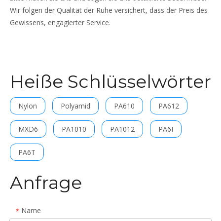
Wir folgen der Qualität der Ruhe versichert, dass der Preis des
Gewissens, engagierter Service.
Heiße Schlüsselwörter
Nylon
Polyamid
PA610
PA612
MXD6
PA1010
PA1012
PA6I
PA6T
Anfrage
Name
*