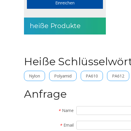
Einreichen
heiße Produkte
Heiße Schlüsselwör
Nylon
Polyamid
PA610
PA612
Anfrage
Name
*
Email
*