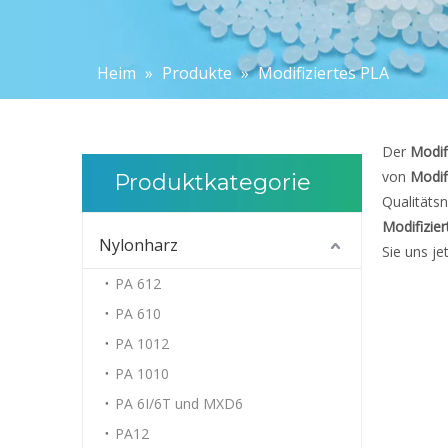
Heim
»
Produkte
»
Modifiziertes PLA
Der
Modif
von
Modif
Produktkategorie
Qualitätsn
Modifizie
Nylonharz
Sie uns jet
PA 612
PA 610
PA 1012
PA 1010
PA 6I/6T und MXD6
PA12