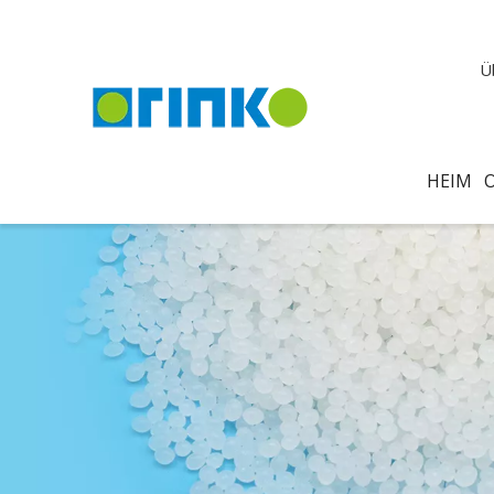
Ü
HEIM