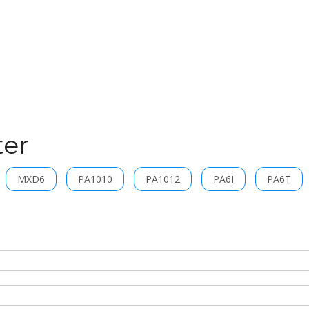
ter
MXD6
PA1010
PA1012
PA6I
PA6T