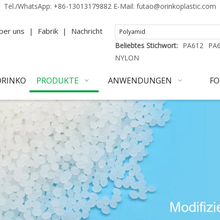
Tel./WhatsApp:
+86-13013179882
E-Mail:
futao@orinkoplastic.com
ber uns
|
Fabrik
|
Nachricht
Beliebtes Stichwort:
PA612
PA
NYLON
ORINKO
PRODUKTE
ANWENDUNGEN
FO