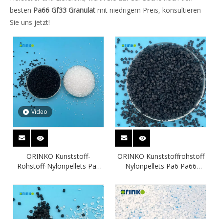
besten
Pa66 Gf33 Granulat
mit niedrigem Preis, konsultieren
Sie uns jetzt!
Video
ORINKO Kunststoff-
ORINKO Kunststoffrohstoff
Rohstoff-Nylonpellets Pa6
Nylonpellets Pa6 Pa66
Pa66 Gf33 für Automobil-
PA610 PA612 PA1012 Harz
Kühlmittelrohre
für Automobile