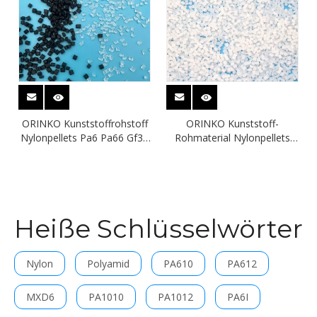
ORINKO Kunststoffrohstoff
ORINKO Kunststoff-
Nylonpellets Pa6 Pa66 Gf33
Rohmaterial Nylonpellets
Harz für New Energy
PPA Gf33-Harz für Kühlrohre
Automobile Kühlmittelrohr
Heiße Schlüsselwörter
Nylon
Polyamid
PA610
PA612
MXD6
PA1010
PA1012
PA6I