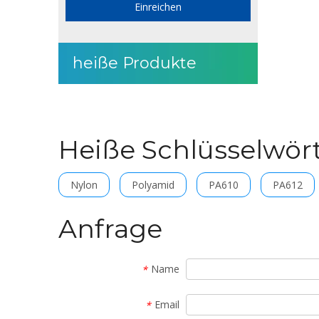
Einreichen
heiße Produkte
Heiße Schlüsselwör
Nylon
Polyamid
PA610
PA612
Anfrage
Name
*
Email
*