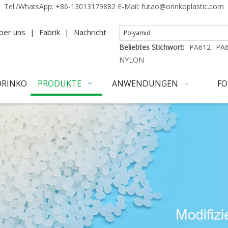
Tel./WhatsApp:
+86-13013179882
E-Mail:
futao@orinkoplastic.com
ber uns
|
Fabrik
|
Nachricht
Beliebtes Stichwort:
PA612
PA
NYLON
ORINKO
PRODUKTE
ANWENDUNGEN
FO