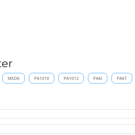
ter
MXD6
PA1010
PA1012
PA6I
PA6T