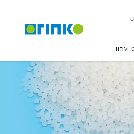
Ü
HEIM