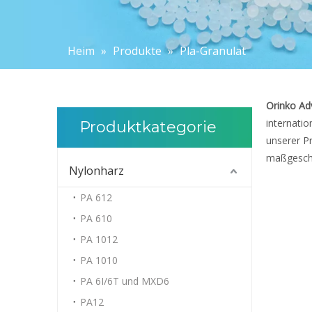
Heim
»
Produkte
»
Pla-Granulat
Orinko Ad
internatio
Produktkategorie
unserer Pr
maßgeschn
Nylonharz
PA 612
PA 610
PA 1012
PA 1010
PA 6I/6T und MXD6
PA12