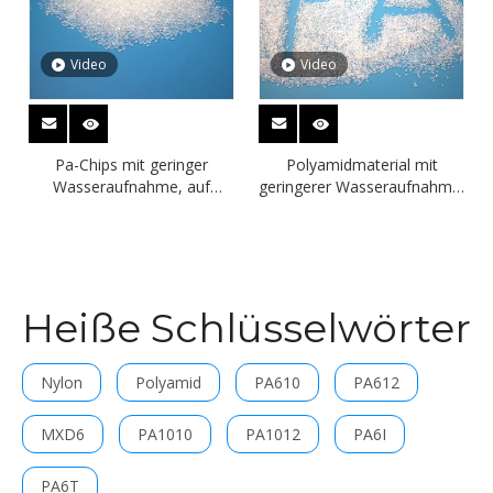
Video
Video
Pa-Chips mit geringer
Polyamidmaterial mit
Wasseraufnahme, auf
geringerer Wasseraufnahme.
Lager, Pa610 für Nylonräder
Kostenlose Probe Polyamid
6/10 für Kraftstoffleitungen
Heiße Schlüsselwörter
Nylon
Polyamid
PA610
PA612
MXD6
PA1010
PA1012
PA6I
PA6T