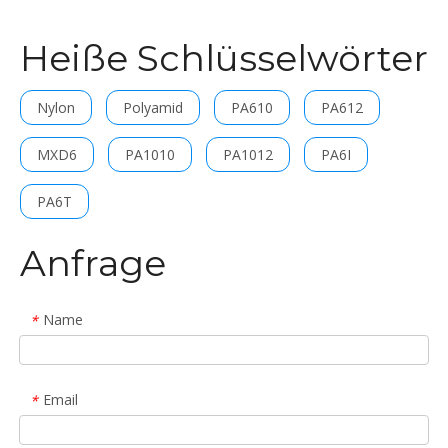
Heiße Schlüsselwörter
Nylon
Polyamid
PA610
PA612
MXD6
PA1010
PA1012
PA6I
PA6T
Anfrage
Name
*
Email
*