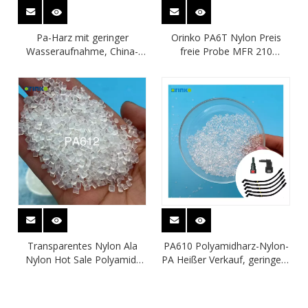
Pa-Harz mit geringer
Orinko PA6T Nylon Preis
Wasseraufnahme, China-
freie Probe MFR 210
Fabriken, Polyamid 610
Caseing
Transparentes Nylon Ala
PA610 Polyamidharz-Nylon-
Nylon Hot Sale Polyamid-
PA Heißer Verkauf, geringere
Handgehäuse mit
Wasseraufnahme, Nylon-
Viskositätszahl 140
Brillen