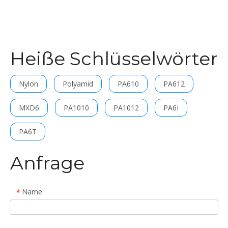
Ölbehälter
Polyamidhersteller,
Viskositätszahl 140, Bridas
De Nylon
Heiße Schlüsselwörter
Nylon
Polyamid
PA610
PA612
MXD6
PA1010
PA1012
PA6I
PA6T
Anfrage
Name
*