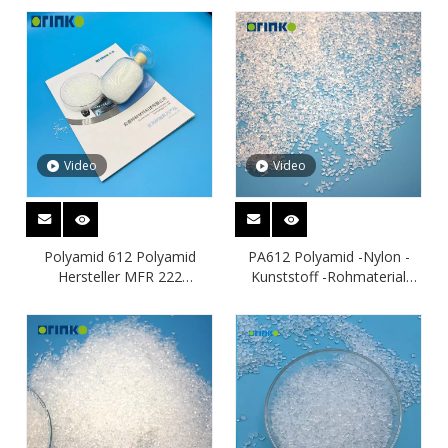
hervorragenden elektrischen
Batteriegehäuse
Eigenschaften
Video
Video
Polyamid 612 Polyamid
PA612 Polyamid -Nylon -
Hersteller MFR 222
Kunststoff -Rohmaterial
Kraftstoffrohr
niedrige Viskosität