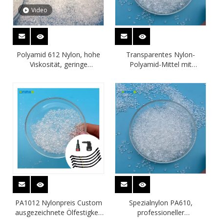
Video
Polyamid 612 Nylon, hohe
Transparentes Nylon-
Viskosität, geringe
Polyamid-Mittel mit
Wasseraufnahme, gute
geringerer
Öldimensionsstabilität
Wasseraufnahme, Nylon für
militärische Ausrüstung
PA1012 Nylonpreis Custom
Spezialnylon PA610,
ausgezeichnete Ölfestigkeit
professioneller