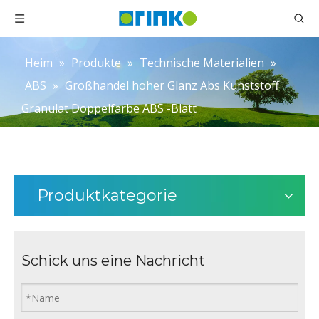
Heim
»
Produkte
»
Technische Materialien
»
ABS
»
Großhandel hoher Glanz Abs Kunststoff
Granulat Doppelfarbe ABS -Blatt
Produktkategorie
Schick uns eine Nachricht