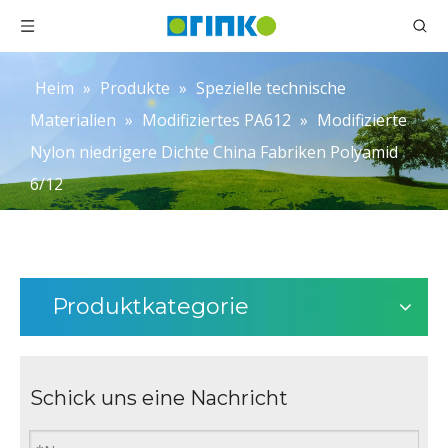
Heim
»
Produkte
»
Spezielle technische
Materialien
»
Modifiziertes PA612
»
Modifizierte
Nylon niedrigere Dichte China Fabriken Polyamid
6/12
Produktkategorie
Schick uns eine Nachricht