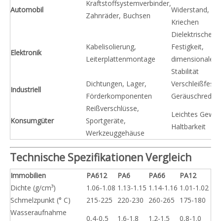
Kraftstoffsystemverbinder,
Automobil
Widerstand, ge
Zahnräder, Buchsen
Kriechen
Dielektrische
Kabelisolierung,
Festigkeit,
Elektronik
Leiterplattenmontage
dimensionale
Stabilität
Dichtungen, Lager,
Verschleißfestig
Industriell
Förderkomponenten
Geräuschreduzi
Reißverschlüsse,
Leichtes Gewich
Konsumgüter
Sportgeräte,
Haltbarkeit
Werkzeuggehäuse
Technische Spezifikationen Vergleich
Immobilien
PA612
PA6
PA66
PA12
Dichte (g/cm³)
1.06-1.08
1.13-1.15
1.14-1.16
1.01-1.02
Schmelzpunkt (° C)
215-225
220-230
260-265
175-180
Wasseraufnahme
0,4-0,5
1.6-1.8
1.2-1.5
0,8-1.0