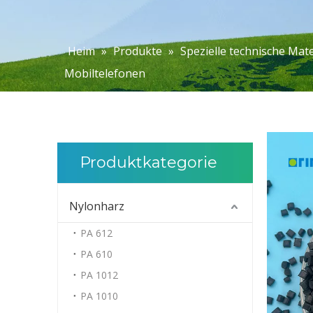
Heim
»
Produkte
»
Spezielle technische Mate
Mobiltelefonen
Produktkategorie
Nylonharz
PA 612
PA 610
PA 1012
PA 1010