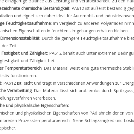
ine einzigartige Balance aus Leistung und Verarbeitbarkeit. Zu den
ezeichnete chemische Beständigkeit
: PA612 ist äußerst beständig geg
kalien und eignet sich daher ideal für Automobil- und Industrieanwe
nge Feuchtigkeitsaufnahme
: Im Vergleich zu anderen Polyamiden nim
nischen Eigenschaften in feuchten Umgebungen erhalten bleiben.
Dimensionsstabilität
: Durch die geringere Feuchtigkeitsaufnahme biet
 der Zeit.
Festigkeit und Zähigkeit
: PA612 behält auch unter extremen Bedingu
gfestigkeit und Zähigkeit bei.
er Temperaturbereich
: Das Material weist eine gute thermische Stabi
fektiv funktionieren.
t
: PA612 ist leicht und trägt in verschiedenen Anwendungen zur Energ
che Verarbeitung
: Das Material lässt sich problemlos durch Spritzgus
ellungsverfahren verarbeiten.
e und physikalische Eigenschaften:
ischen und physikalischen Eigenschaften von PA6 ähneln denen von 
n breiten Prozesstemperaturbereich. Seine Schlagzähigkeit und Löslich
opischer.