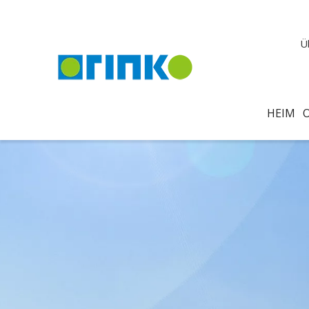
Ü
HEIM