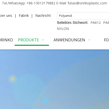
Tel./WhatsApp:
+86-13013179882
E-Mail:
futao@orinkoplastic.com
ber uns
|
Fabrik
|
Nachricht
Beliebtes Stichwort:
PA612
PA
NYLON
ORINKO
PRODUKTE
ANWENDUNGEN
FO