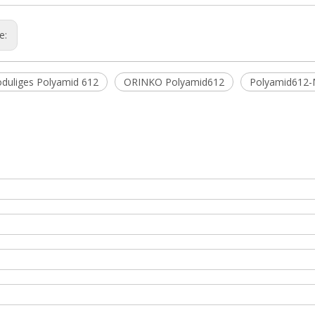
ge:
uliges Polyamid 612
ORINKO Polyamid612
Polyamid612-M