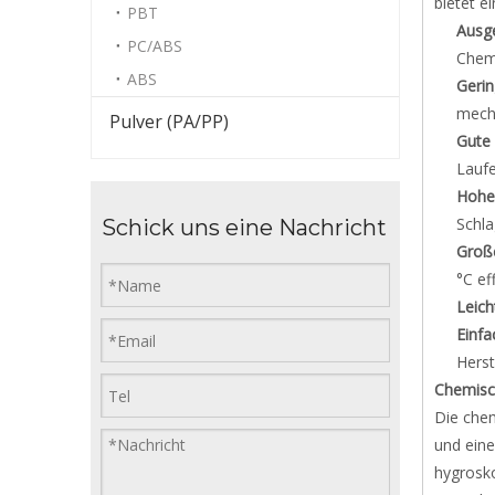
bietet e
PBT
Ausg
PC/ABS
Chemi
ABS
Geri
mecha
Pulver (PA/PP)
Gute 
Laufe
Hohe 
Schla
Schick uns eine Nachricht
Groß
°C ef
Leich
Einfa
Herst
Chemisch
Die chem
und eine
hygrosk