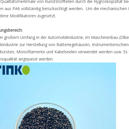
 Qualitätsmerkmale von Kunststoffteilen durch die Hygroskopizität bee
n aus PA6 vollständig berücksichtigt werden. Um die mechanischen 
dene Modifikatoren zugesetzt.
ngsbereich:
in großem Umfang in der Automobilindustrie, im Maschinenbau (Ölbehä
ikindustrie zur Herstellung von Batteriegehäusen, Instrumentenschie
nbürsten, Monofilamente und Kabelseelen verwendet werden usw. Es 
nsqualität angepasst werden.