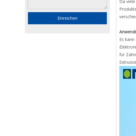
Da viele
Produkte
verschie
Einreichen
Anwendu
Es kann 
Elektron
für Zah
Extrusio