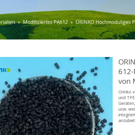
rialien
»
Modifiziertes PA612
»
ORINKO Hochmoduliges Po
ORIN
612-
von 
Orinko v
und TPE,
Geräten,
usw. wei
integrie
anzubiet