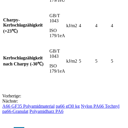
179/1eU
GB/T
Charpy-
1043
Kerbschlagzähigkeit
kJ/m2
4
4
4
ISO
(+23℃)
179/1eA
GB/T
1043
Kerbschlagzähigkeit
kJ/m2
5
5
5
nach Charpy (-30℃)
ISO
179/1eA
Vorherige:
Nächste:
A66 GF35 Polyamidmaterial
pa66 gf30 kg
Nylon PA66 Technyl
pa66-Granulat
Polyamidharz PA6