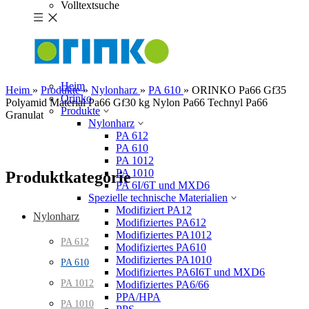
Volltextsuche
Heim
Heim
»
Produkte
»
Nylonharz
»
PA 610
»
ORINKO Pa66 Gf35
Orinko
Polyamid Material Pa66 Gf30 kg Nylon Pa66 Technyl Pa66
Produkte
Granulat
Nylonharz
PA 612
PA 610
PA 1012
PA 1010
Produktkategorie
PA 6I/6T und MXD6
Spezielle technische Materialien
Modifiziert PA12
Nylonharz
Modifiziertes PA612
Modifiziertes PA1012
PA 612
Modifiziertes PA610
Modifiziertes PA1010
PA 610
Modifiziertes PA6I6T und MXD6
PA 1012
Modifiziertes PA6/66
PPA/HPA
PA 1010