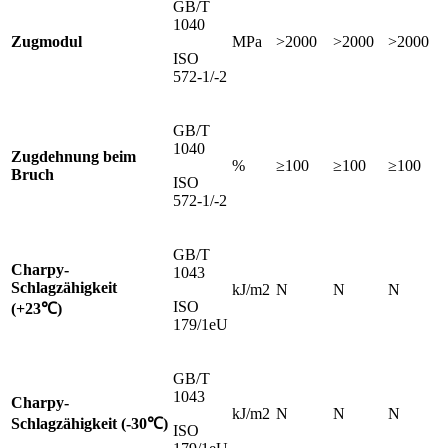
GB/T
1040
Zugmodul
MPa
>2000
>2000
>2000
ISO
572-1/-2
GB/T
1040
Zugdehnung beim
%
≥100
≥100
≥100
Bruch
ISO
572-1/-2
GB/T
Charpy-
1043
Schlagzähigkeit
kJ/m2
N
N
N
ISO
(+23℃)
179/1eU
GB/T
1043
Charpy-
kJ/m2
N
N
N
Schlagzähigkeit (-30℃)
ISO