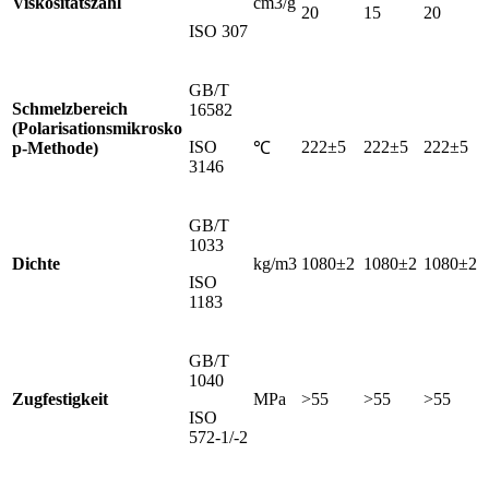
Viskositätszahl
cm3/g
20
15
20
ISO 307
GB/T
Schmelzbereich
16582
(Polarisationsmikrosko
ISO
222±5
222±5
222±5
p-Methode)
℃
3146
GB/T
1033
Dichte
kg/m3
1080±2
1080±2
1080±2
ISO
1183
GB/T
1040
Zugfestigkeit
MPa
>55
>55
>55
ISO
572-1/-2