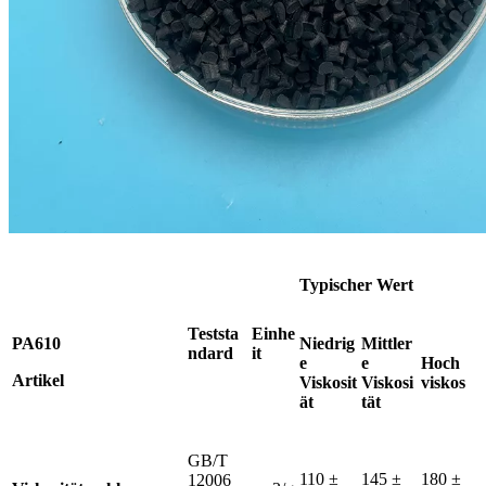
Typischer Wert
Teststa
Einhe
PA610
Niedrig
Mittler
ndard
it
e
e
Hoch
Artikel
Viskosit
Viskosi
viskos
ät
tät
GB/T
110 ±
145 ±
180 ±
12006