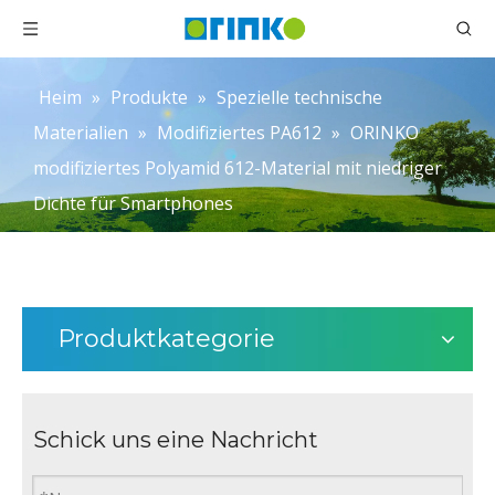
Heim
»
Produkte
»
Spezielle technische
Materialien
»
Modifiziertes PA612
»
ORINKO
modifiziertes Polyamid 612-Material mit niedriger
Dichte für Smartphones
Produktkategorie
Schick uns eine Nachricht