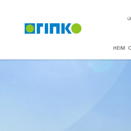
Ü
HEIM