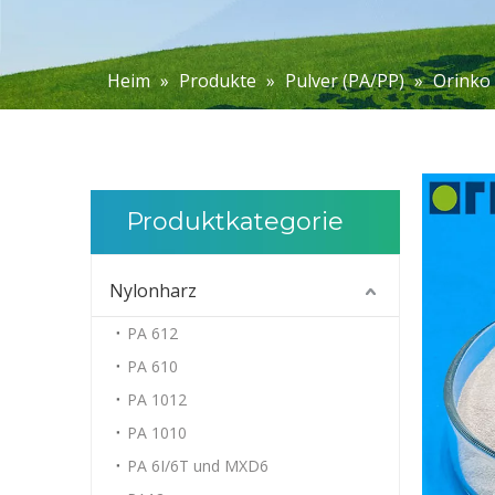
Heim
»
Produkte
»
Pulver (PA/PP)
»
Orinko 
Produktkategorie
Nylonharz
PA 612
PA 610
PA 1012
PA 1010
PA 6I/6T und MXD6