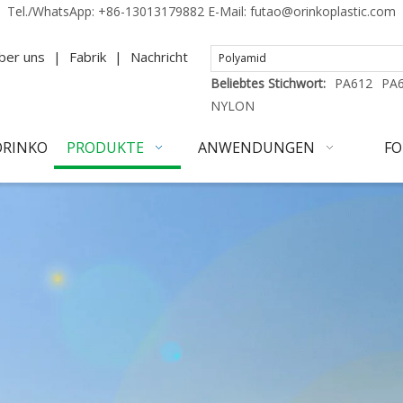
Tel./WhatsApp:
+86-13013179882
E-Mail:
futao@orinkoplastic.com
ber uns
|
Fabrik
|
Nachricht
Beliebtes Stichwort:
PA612
PA
NYLON
ORINKO
PRODUKTE
ANWENDUNGEN
FO