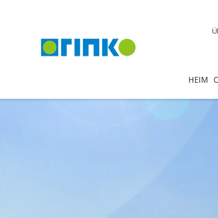
Ü
HEIM