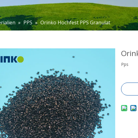
rialien
»
PPS
»
Orinko Hochfest PPS Granulat
Orin
Pps