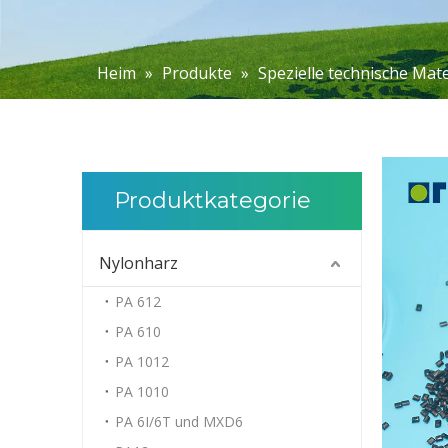
Heim
»
Produkte
»
Spezielle technische Mate
Produktkategorie
Nylonharz
PA 612
PA 610
PA 1012
PA 1010
PA 6I/6T und MXD6