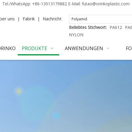
Tel./WhatsApp:
+86-13013179882
E-Mail:
futao@orinkoplastic.com
ber uns
|
Fabrik
|
Nachricht
Beliebtes Stichwort:
PA612
PA
NYLON
ORINKO
PRODUKTE
ANWENDUNGEN
FO