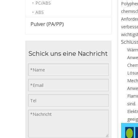
PC/ABS
Polyphen
chemisch
ABS
Anforder
Pulver (PA/PP)
verbesse
wichtig
Schlüs
Wärme
Schick uns eine Nachricht
Anwen
Chemi
Lösun
Mecha
Anwen
Flamm
sind.
Elekt
geeig