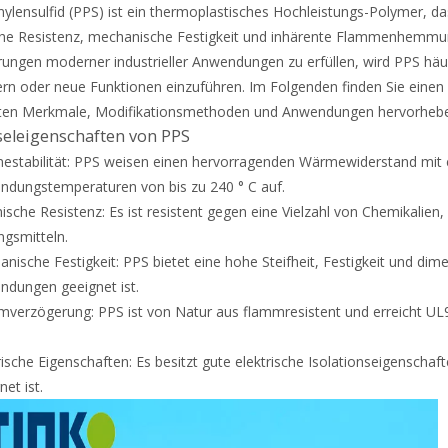
ylensulfid (PPS) ist ein thermoplastisches Hochleistungs-Polymer, da
e Resistenz, mechanische Festigkeit und inhärente Flammenhemmung 
ungen moderner industrieller Anwendungen zu erfüllen, wird PPS hä
rn oder neue Funktionen einzuführen. Im Folgenden finden Sie einen Üb
sten Merkmale, Modifikationsmethoden und Anwendungen hervorheb
seleigenschaften von PPS
stabilität: PPS weisen einen hervorragenden Wärmewiderstand mit 
dungstemperaturen von bis zu 240 ° C auf.
sche Resistenz: Es ist resistent gegen eine Vielzahl von Chemikalien
gsmitteln.
nische Festigkeit: PPS bietet eine hohe Steifheit, Festigkeit und dime
dungen geeignet ist.
verzögerung: PPS ist von Natur aus flammresistent und erreicht UL9
rische Eigenschaften: Es besitzt gute elektrische Isolationseigensch
net ist.