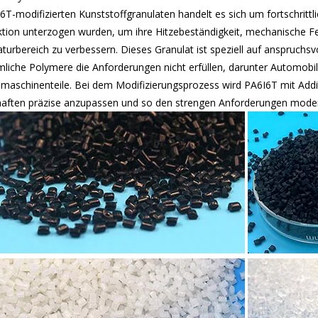
6T-modifizierten Kunststoffgranulaten handelt es sich um fortschrittl
tion unterzogen wurden, um ihre Hitzebeständigkeit, mechanische Fes
urbereich zu verbessern. Dieses Granulat ist speziell auf anspruchs
liche Polymere die Anforderungen nicht erfüllen, darunter Automob
emaschinenteile. Bei dem Modifizierungsprozess wird PA6I6T mit Add
haften präzise anzupassen und so den strengen Anforderungen moder