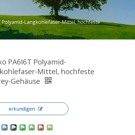
 Polyamid-Langkohlefaser-Mittel, hochfeste
ko PA6I6T Polyamid-
kohlefaser-Mittel, hochfeste
rey-Gehäuse
erkundigen