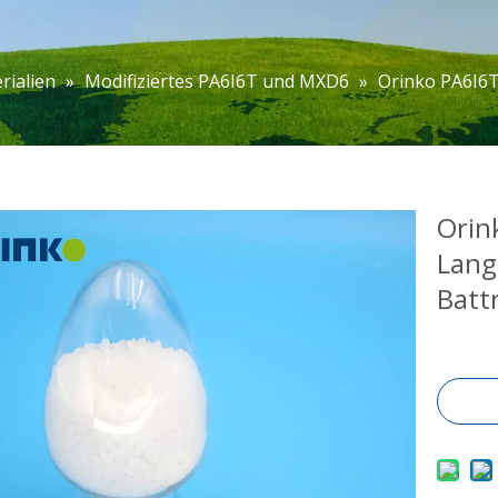
rialien
»
Modifiziertes PA6I6T und MXD6
»
Orinko PA6I6T
Orin
Lang
Batt