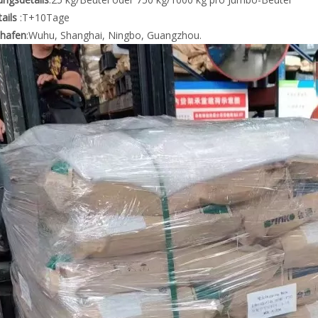
ails
:T+10Tage
shafen
:Wuhu, Shanghai, Ningbo, Guangzhou.