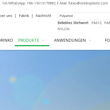
Tel./WhatsApp:
+86-13013179882
E-Mail:
futao@orinkoplastic.com
ber uns
|
Fabrik
|
Nachricht
Beliebtes Stichwort:
PA612
PA
NYLON
ORINKO
PRODUKTE
ANWENDUNGEN
FO