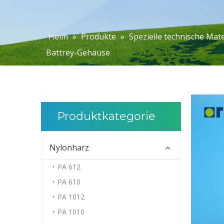
Heim
»
Produkte
»
Spezielle technische Mate
Battrey-Gehäuse
Produktkategorie
Nylonharz
PA 612
PA 610
PA 1012
PA 1010