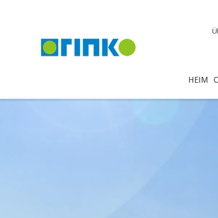
Ü
HEIM