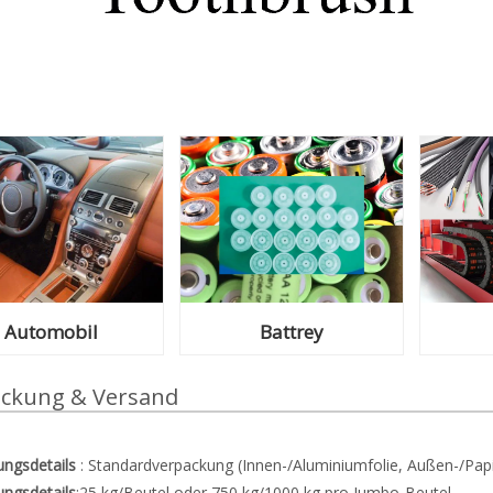
Automobil
Battrey
ckung & Versand
ungsdetails
: Standardverpackung (Innen-/Aluminiumfolie, Außen-/Pap
ungsdetails
:25 kg/Beutel oder 750 kg/1000 kg pro Jumbo-Beutel