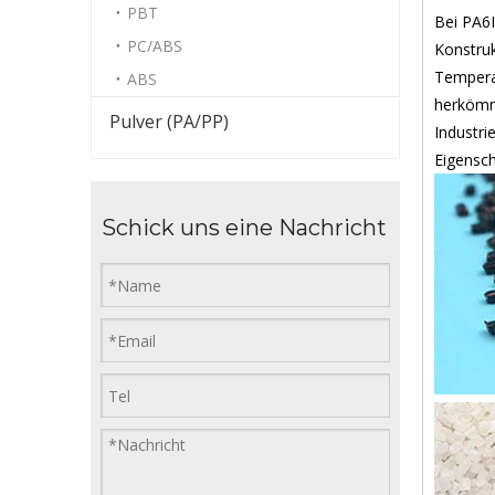
PBT
Bei PA6I
PC/ABS
Konstruk
Temperat
ABS
herkömm
Pulver (PA/PP)
Industri
Eigensc
Schick uns eine Nachricht