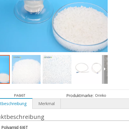
Produktmarke:
PA6I6T
Orinko
tbeschreibung
Merkmal
ktbeschreibung
Polyamid 6I6T