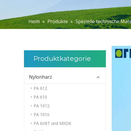
Heim
»
Produkte
»
Spezielle technische Mate
Produktkategorie
Nylonharz
PA 612
PA 610
PA 1012
PA 1010
PA 6I/6T und MXD6