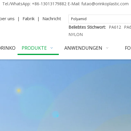
Tel./WhatsApp:
+86-13013179882
E-Mail:
futao@orinkoplastic.com
ber uns
|
Fabrik
|
Nachricht
Beliebtes Stichwort:
PA612
PA
NYLON
ORINKO
PRODUKTE
ANWENDUNGEN
FO