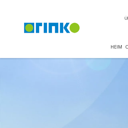
Ü
HEIM