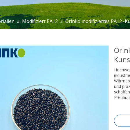
rialien
»
Modifiziert PA12
»
Orinko modifiziertes PA12 -Ku
Orin
Kuns
Hochwer
industri
Wärmebes
und präz
schaffen
Premium