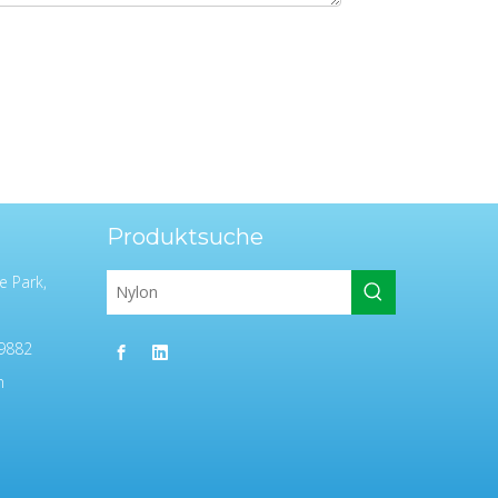
Produktsuche
e Park,
9882
m