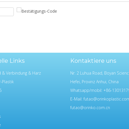
lle Links
Kontaktiere uns
d & Verbindung & Harz
Nr. 2 Luhua Road, Boyan Scienc
-Plastik
Hefei, Provinz Anhui, China
6
Whatsapp/mobil: +86-1301317
E-Mail:
futao@orinkoplastic.co
futao@orinko.com.cn
s
e