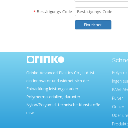
Bestätigungs-Code
*
Einreichen
Schne
Polyami
Orinko Advanced Plastics Co., Ltd. ist
ein Innovator und widmet sich der
Ingenieur
Entwicklung leistungsstarker
PA6/PA6
Polymermaterialien, darunter
Pulver
Nylon/Polyamid, technische Kunststoffe
Orinko
usw.
Über un
Produkt