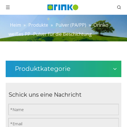
Heim
»
Produkte
»
Pulver (PA/PP)
»
Orinko
weißes PP -Pulver für die Beschichtung
Produktkategorie
Schick uns eine Nachricht