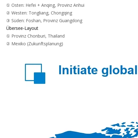
① Osten: Hefei + Anqing, Provinz Anhui
② Westen: Tongliang, Chongqing
③ Süden: Foshan, Provinz Guangdong
Übersee-Layout
① Provinz Chonburi, Thailand
② Mexiko (Zukunftsplanung)