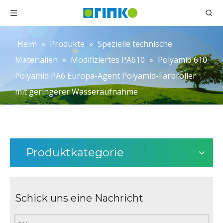
Heim
»
Produkte
»
Spezielle technische
Materialien
»
Modifiziertes PA610
»
Polyamid 610
Polyamid PA6 Europa-Agent Polyamid-Farbroller
mit geringerer Wasseraufnahme
Produktkategorie
Schick uns eine Nachricht