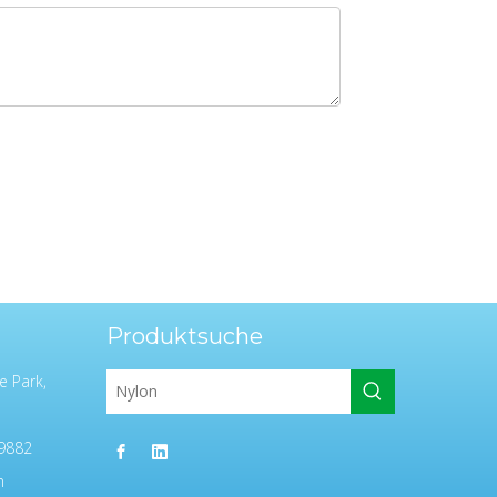
Produktsuche
e Park,
9882
m