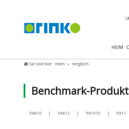
Ü
HEIM
Sie sind hier:
Heim
»
Vergleich
Benchmark-Produkt
PA610
|
PA612
|
PA1010
|
PA11