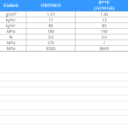
B**F
Einheit
ORINKO
(A3WG6)
g/cm³
1.37
1.36
kj/m
11
13
2
kj/m
80
85
2
MPa
185
190
%
3.0
3.0
MPa
270
/
MPa
8500
8600