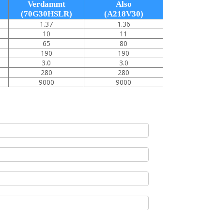
Verdammt
Also
(70G30HSLR)
(A218V30)
1.37
1.36
10
11
65
80
190
190
3.0
3.0
280
280
9000
9000