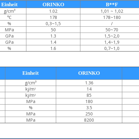
Einheit
ORINKO
B**F
g/cm³
1.02
1,01 ~ 1,02
℃
178
178~180
%
0,3~1,5
/
MPa
50
50~70
GPa
1.3
1,5~2,0
GPa
1.4
1,4~1,9
%
1.6
0,7~1,0
Einheit
ORINKO
g/cm³
1.36
kj/m
14
2
kj/m
85
2
MPa
180
%
3.5
MPa
250
MPa
8200