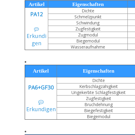
Artikel
Eigenschaften
Dichte
PA12
Schmelzpunkt
Schwindung
Zugfestigkeit

Zugmodul
Erkundi
Biegemodul
gen
Wasseraufnahme
Artikel
Eigenschaften
Dichte
Kerbschlagzähigkeit
PA6+GF30
Ungekerbte Schlagfestigkeit
Zugfestigkeit

Bruchdehnung
Erkundigen
Biegefestigkeit
Biegemodul