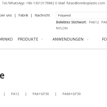
Tel./WhatsApp:
+86-13013179882
E-Mail:
futao@orinkoplastic.com
ber uns
|
Fabrik
|
Nachricht
Beliebtes Stichwort:
PA612
PA
NYLON
ORINKO
PRODUKTE
ANWENDUNGEN
FO
e
|
PA12
|
PA6+GF30
|
PA66+GF30