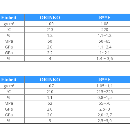
Einheit
ORINKO
B**F
g/cm³
1.09
1.08
℃
213
220
%
1.2
1.1~1.2
MPa
60
50~65
GPa
2.0
1.1~2.4
GPa
2.2
1~2.1
%
4
1,4 ~ 3,6
Einheit
ORINKO
B**F
g/cm³
1.07
1,05~1,1
℃
210
215~225
%
1.1
0,8~1,5
MPa
62
55~70
GPa
2.0
2,5~3
GPa
2.0
2,0~2,7
%
3
2,5~3,0