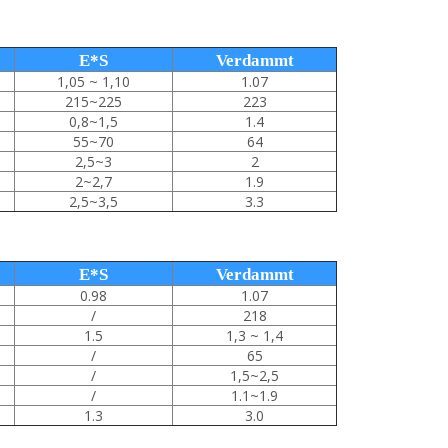
E*S
Verdammt
1,05 ~ 1,10
1.07
215~225
223
0,8~1,5
1.4
55~70
64
2,5~3
2
2~2,7
1.9
2,5~3,5
3.3
E*S
Verdammt
0.98
1.07
/
218
1.5
1,3 ~ 1,4
/
65
/
1,5~2,5
/
1.1~1.9
1.3
3.0