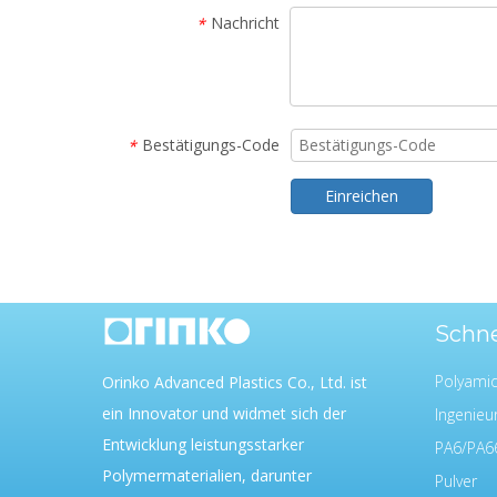
Nachricht
*
Bestätigungs-Code
*
Einreichen
Schne
Polyami
Orinko Advanced Plastics Co., Ltd. ist
ein Innovator und widmet sich der
Ingenieur
Entwicklung leistungsstarker
PA6/PA6
Polymermaterialien, darunter
Pulver