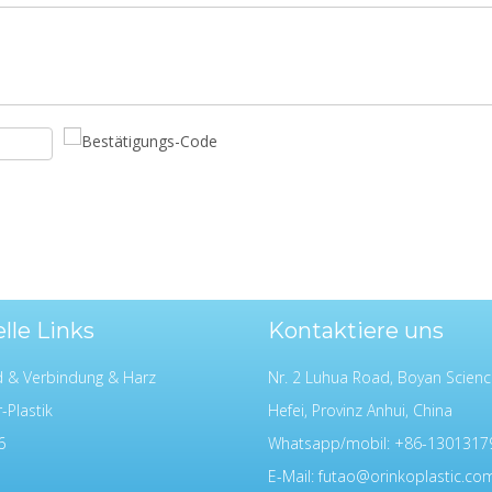
lle Links
Kontaktiere uns
d & Verbindung & Harz
Nr. 2 Luhua Road, Boyan Scienc
-Plastik
Hefei, Provinz Anhui, China
6
Whatsapp/mobil: +86-1301317
E-Mail:
futao@orinkoplastic.co