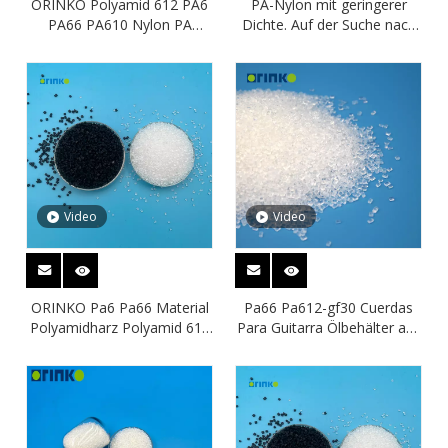
ORINKO Polyamid 612 PA6
PA-Nylon mit geringerer
PA66 PA610 Nylon PA
Dichte. Auf der Suche nach
Rohstoff Polyamidharz PA6
einem Verteiler für PA10/12
Video
Video
ORINKO Pa6 Pa66 Material
Pa66 Pa612-gf30 Cuerdas
Polyamidharz Polyamid 612
Para Guitarra Ölbehälter aus
Hersteller von Polyamidharz
Nylon mit geringerer Dichte