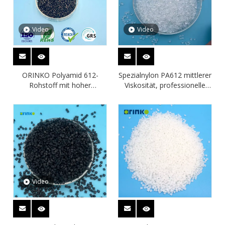
Video
Video
ORINKO Polyamid 612-
Spezialnylon PA612 mittlerer
Rohstoff mit hoher
Viskosität, professionelle
Fließfähigkeit für
Nylonlieferanten aus China
Smartphones
Video