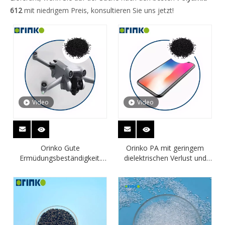
612
mit niedrigem Preis, konsultieren Sie uns jetzt!
Video
Video
Orinko Gute
Orinko PA mit geringem
Ermüdungsbeständigkeit.
dielektrischen Verlust und
Verlustreiches PA-Granulat
hohem Modul für
mit hohem Modul für UAV
Mobiltelefone