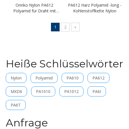
Orinko Nylon PA612
PA612 Harz Polyamid -long -
Polyamid für Draht mit
Kohlenstoffkette Nylon
gutem Schleifmittel
1
2
»
Heiße Schlüsselwörter
Nylon
Polyamid
PA610
PA612
MXD6
PA1010
PA1012
PA6I
PA6T
Anfrage