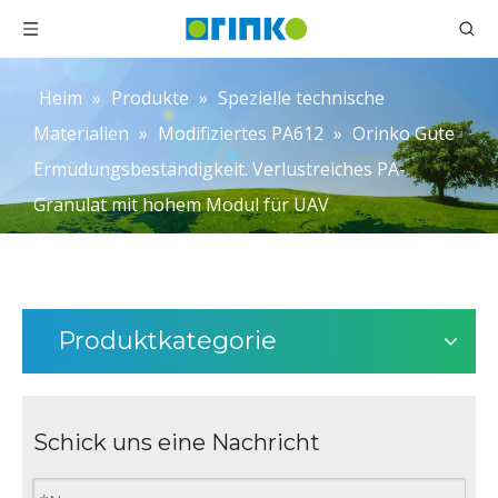
Heim
»
Produkte
»
Spezielle technische
Materialien
»
Modifiziertes PA612
»
Orinko Gute
Ermüdungsbeständigkeit. Verlustreiches PA-
Granulat mit hohem Modul für UAV
Produktkategorie
Schick uns eine Nachricht